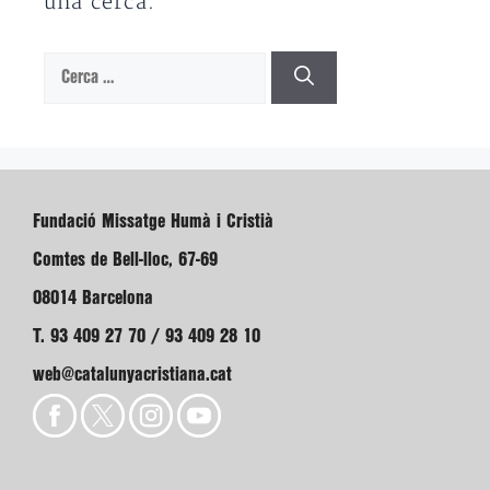
una cerca.
Cerca:
Fundació Missatge Humà i Cristià
Comtes de Bell-lloc, 67-69
08014 Barcelona
T. 93 409 27 70 / 93 409 28 10
web@catalunyacristiana.cat