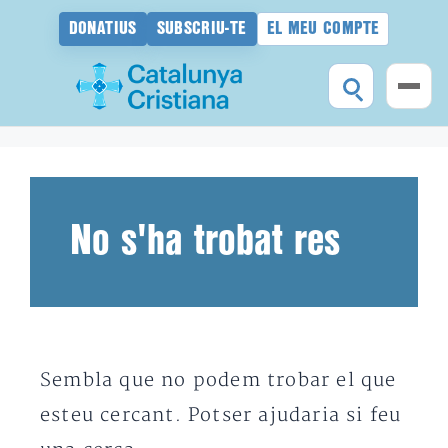
DONATIUS
SUBSCRIU-TE
EL MEU COMPTE
Vés
al
contingut
No s'ha trobat res
Sembla que no podem trobar el que
esteu cercant. Potser ajudaria si feu