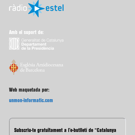
Amb el suport de:
Web maquetada per:
unmon-informatic.com
Subscriu-te gratuïtament a l’e-butlletí de “Catalunya