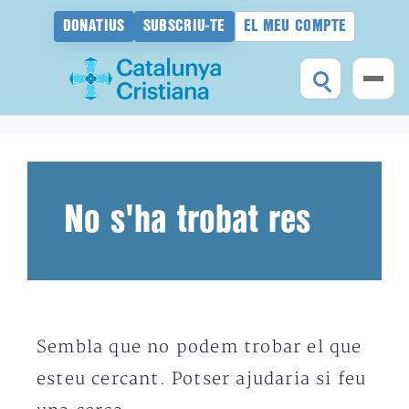
DONATIUS
SUBSCRIU-TE
EL MEU COMPTE
Vés
al
contingut
No s'ha trobat res
Sembla que no podem trobar el que
esteu cercant. Potser ajudaria si feu