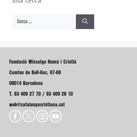
una cerca.
Cerca:
Fundació Missatge Humà i Cristià
Comtes de Bell-lloc, 67-69
08014 Barcelona
T. 93 409 27 70 / 93 409 28 10
web@catalunyacristiana.cat