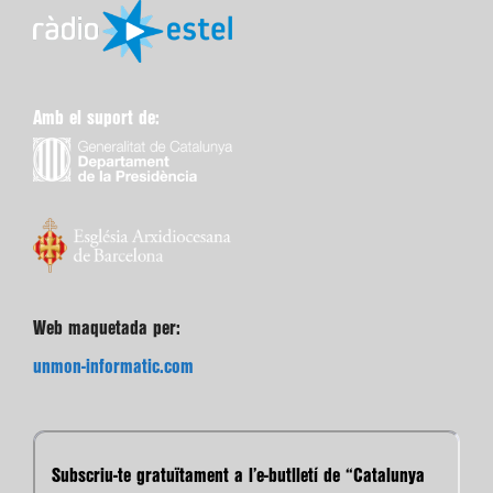
Amb el suport de:
Web maquetada per:
unmon-informatic.com
Subscriu-te gratuïtament a l’e-butlletí de “Catalunya