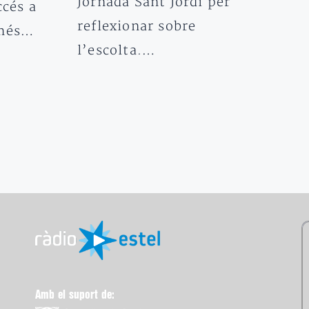
Jornada Sant Jordi per
ccés a
reflexionar sobre
 més…
l’escolta.…
Amb el suport de: