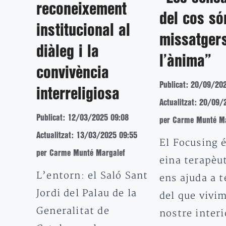
reconeixement
del cos só
institucional al
missatger
diàleg i la
l’ànima”
convivència
Publicat: 20/09/20
interreligiosa
Actualitzat: 20/09/
Publicat: 12/03/2025 09:08
per Carme Munté Ma
Actualitzat: 13/03/2025 09:55
El Focusing 
per Carme Munté Margalef
eina terapèu
L’entorn: el Saló Sant
ens ajuda a t
Jordi del Palau de la
del que vivim
Generalitat de
nostre interi