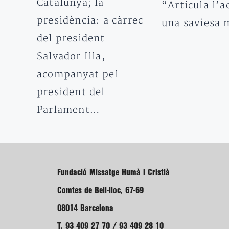
Catalunya; la
“Articula l’a
presidència: a càrrec
una saviesa
del president
Salvador Illa,
acompanyat pel
president del
Parlament…
Fundació Missatge Humà i Cristià
Comtes de Bell-lloc, 67-69
08014 Barcelona
T. 93 409 27 70 / 93 409 28 10