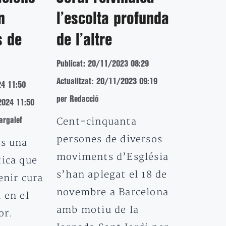
n
l’escolta profunda
s de
de l’altre
Publicat: 20/11/2023 08:29
Actualitzat: 20/11/2023 09:19
24 11:50
per Redacció
2024 11:50
Cent-cinquanta
rgalef
persones de diversos
és una
moviments d’Església
tica que
s’han aplegat el 18 de
enir cura
novembre a Barcelona
 en el
amb motiu de la
or.