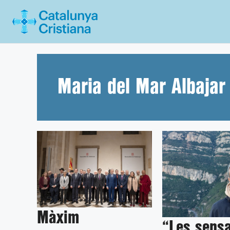
Vés
al
contingut
Maria del Mar Albajar
Màxim
“Les sens