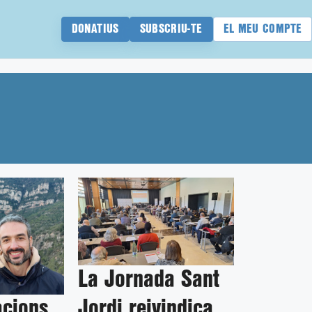
DONATIUS
SUBSCRIU-TE
EL MEU COMPTE
La Jornada Sant
acions
Jordi reivindica