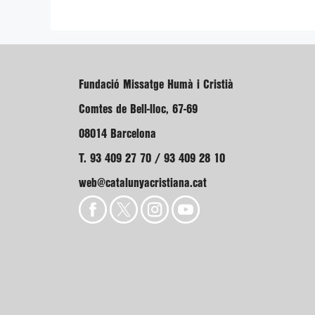
Fundació Missatge Humà i Cristià
Comtes de Bell-lloc, 67-69
08014 Barcelona
T. 93 409 27 70 / 93 409 28 10
web@catalunyacristiana.cat