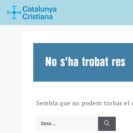
Vés
al
contingut
No s'ha trobat res
Sembla que no podem trobar el qu
Cerca: