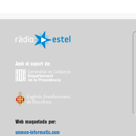
Amb el suport de:
Web maquetada per:
unmon-informatic.com