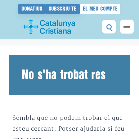
DONATIUS
SUBSCRIU-TE
EL MEU COMPTE
Vés
al
contingut
No s'ha trobat res
Sembla que no podem trobar el que
esteu cercant. Potser ajudaria si feu