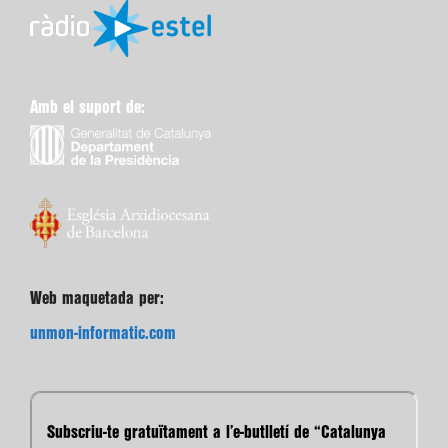
Amb el suport de:
Web maquetada per:
unmon-informatic.com
Subscriu-te gratuïtament a l’e-butlletí de “Catalunya