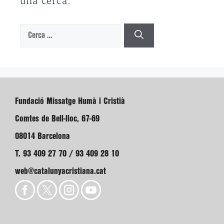
una cerca.
Cerca:
Fundació Missatge Humà i Cristià
Comtes de Bell-lloc, 67-69
08014 Barcelona
T. 93 409 27 70 / 93 409 28 10
web@catalunyacristiana.cat