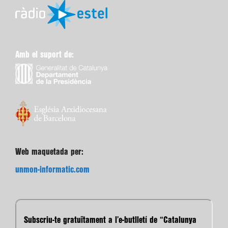
Amb el suport de:
Web maquetada per:
unmon-informatic.com
Subscriu-te gratuïtament a l’e-butlletí de “Catalunya