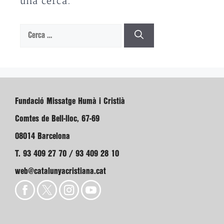
una cerca.
Cerca:
Fundació Missatge Humà i Cristià
Comtes de Bell-lloc, 67-69
08014 Barcelona
T. 93 409 27 70 / 93 409 28 10
web@catalunyacristiana.cat