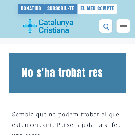
DONATIUS
SUBSCRIU-TE
EL MEU COMPTE
Vés
al
contingut
No s'ha trobat res
Sembla que no podem trobar el que
esteu cercant. Potser ajudaria si feu