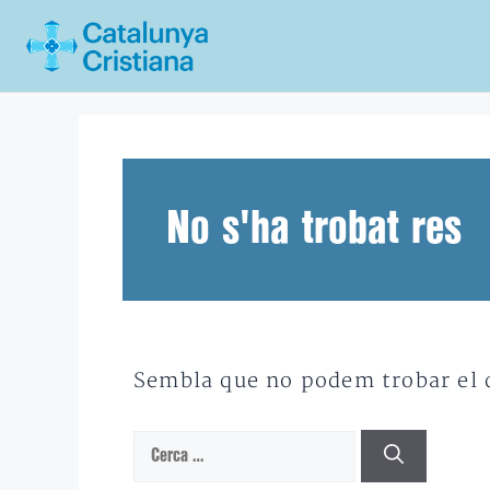
Vés
al
contingut
No s'ha trobat res
Sembla que no podem trobar el qu
Cerca: