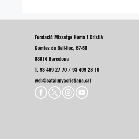
Fundació Missatge Humà i Cristià
Comtes de Bell-lloc, 67-69
08014 Barcelona
T. 93 409 27 70 / 93 409 28 10
web@catalunyacristiana.cat