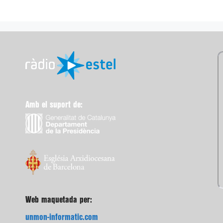
Amb el suport de:
Web maquetada per:
unmon-informatic.com