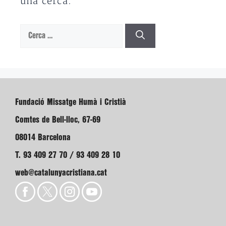
una cerca.
Cerca:
Fundació Missatge Humà i Cristià
Comtes de Bell-lloc, 67-69
08014 Barcelona
T. 93 409 27 70 / 93 409 28 10
web@catalunyacristiana.cat