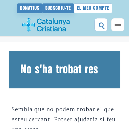
DONATIUS
SUBSCRIU-TE
EL MEU COMPTE
Vés
al
contingut
No s'ha trobat res
Sembla que no podem trobar el que
esteu cercant. Potser ajudaria si feu