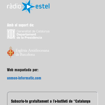
Amb el suport de:
Web maquetada per:
unmon-informatic.com
Subscriu-te gratuïtament a l’e-butlletí de “Catalunya