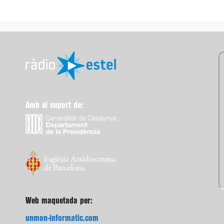
Amb el suport de:
Web maquetada per:
unmon-informatic.com