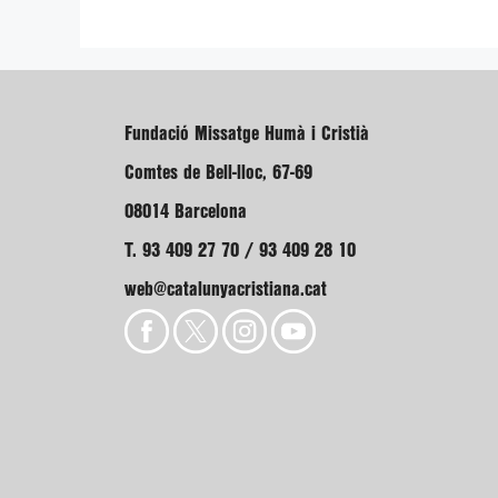
Fundació Missatge Humà i Cristià
Comtes de Bell-lloc, 67-69
08014 Barcelona
T. 93 409 27 70 / 93 409 28 10
web@catalunyacristiana.cat