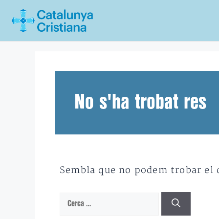
Vés
al
contingut
No s'ha trobat res
Sembla que no podem trobar el qu
Cerca: