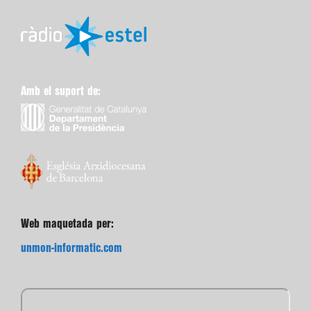
Amb el suport de:
Web maquetada per:
unmon-informatic.com