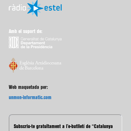
Amb el suport de:
Web maquetada per:
unmon-informatic.com
Subscriu-te gratuïtament a l’e-butlletí de “Catalunya