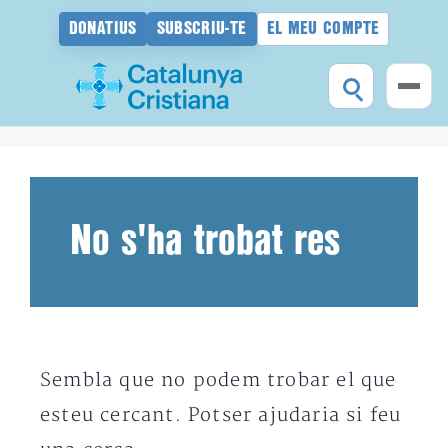
DONATIUS
SUBSCRIU-TE
EL MEU COMPTE
Vés
al
contingut
No s'ha trobat res
Sembla que no podem trobar el que
esteu cercant. Potser ajudaria si feu