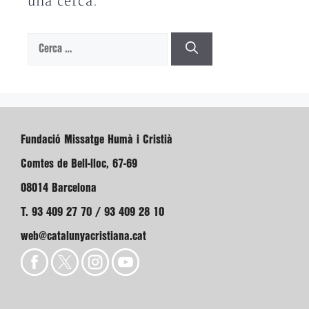
una cerca.
Cerca:
Fundació Missatge Humà i Cristià
Comtes de Bell-lloc, 67-69
08014 Barcelona
T. 93 409 27 70 / 93 409 28 10
web@catalunyacristiana.cat