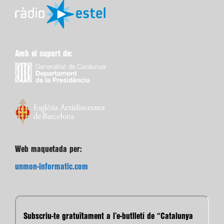
Amb el suport de:
Web maquetada per:
unmon-informatic.com
Subscriu-te gratuïtament a l’e-butlletí de “Catalunya