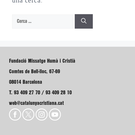
una cerca.
Cerca:
Fundació Missatge Humà i Cristià
Comtes de Bell-lloc, 67-69
08014 Barcelona
T. 93 409 27 70 / 93 409 28 10
web@catalunyacristiana.cat