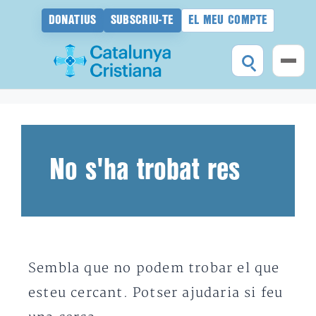
DONATIUS
SUBSCRIU-TE
EL MEU COMPTE
Vés
al
contingut
No s'ha trobat res
Sembla que no podem trobar el que
esteu cercant. Potser ajudaria si feu