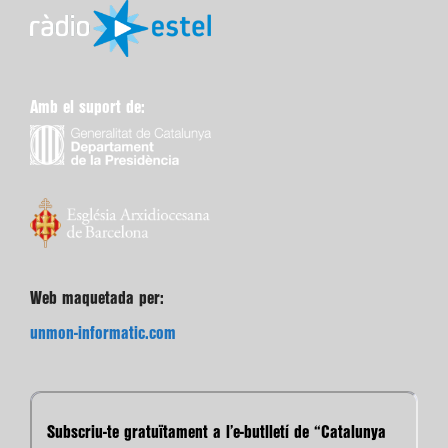
Amb el suport de:
Web maquetada per:
unmon-informatic.com
Subscriu-te gratuïtament a l’e-butlletí de “Catalunya