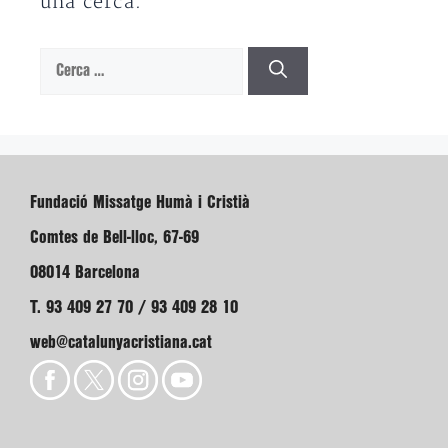
una cerca.
Cerca:
Fundació Missatge Humà i Cristià
Comtes de Bell-lloc, 67-69
08014 Barcelona
T. 93 409 27 70 / 93 409 28 10
web@catalunyacristiana.cat