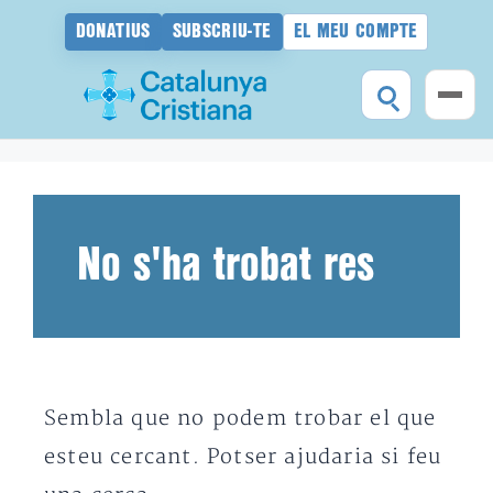
DONATIUS
SUBSCRIU-TE
EL MEU COMPTE
Vés
al
contingut
No s'ha trobat res
Sembla que no podem trobar el que
esteu cercant. Potser ajudaria si feu