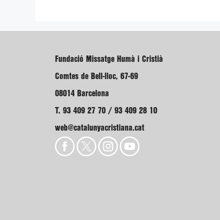
Fundació Missatge Humà i Cristià
Comtes de Bell-lloc, 67-69
08014 Barcelona
T. 93 409 27 70 / 93 409 28 10
web@catalunyacristiana.cat