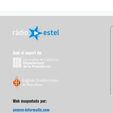
Amb el suport de:
Web maquetada per:
unmon-informatic.com