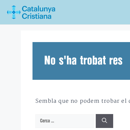
Vés
al
contingut
No s'ha trobat res
Sembla que no podem trobar el qu
Cerca: