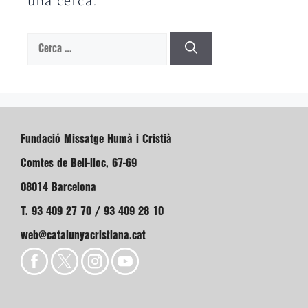
una cerca.
Cerca:
Fundació Missatge Humà i Cristià
Comtes de Bell-lloc, 67-69
08014 Barcelona
T. 93 409 27 70 / 93 409 28 10
web@catalunyacristiana.cat