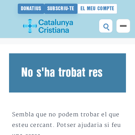
DONATIUS
SUBSCRIU-TE
EL MEU COMPTE
Vés
al
contingut
No s'ha trobat res
Sembla que no podem trobar el que
esteu cercant. Potser ajudaria si feu