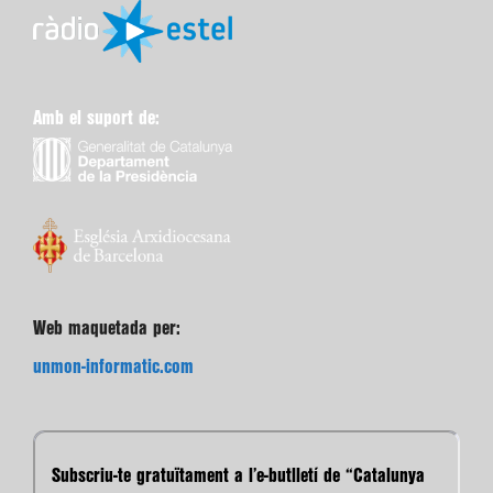
Amb el suport de:
Web maquetada per:
unmon-informatic.com
Subscriu-te gratuïtament a l’e-butlletí de “Catalunya