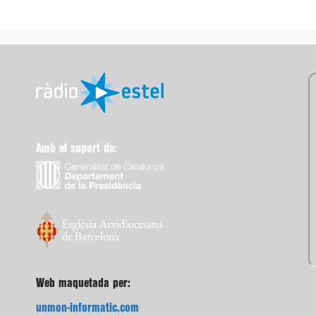
Amb el suport de:
Web maquetada per:
unmon-informatic.com