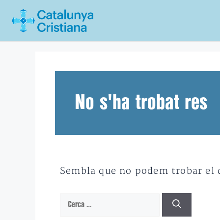
Vés
al
contingut
No s'ha trobat res
Sembla que no podem trobar el qu
Cerca: