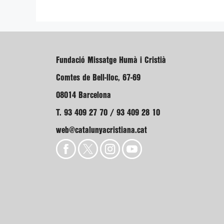
Fundació Missatge Humà i Cristià
Comtes de Bell-lloc, 67-69
08014 Barcelona
T. 93 409 27 70 / 93 409 28 10
web@catalunyacristiana.cat