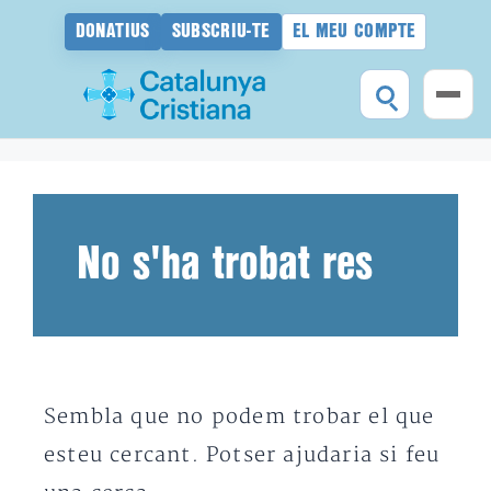
DONATIUS
SUBSCRIU-TE
EL MEU COMPTE
Vés
al
contingut
No s'ha trobat res
Sembla que no podem trobar el que
esteu cercant. Potser ajudaria si feu