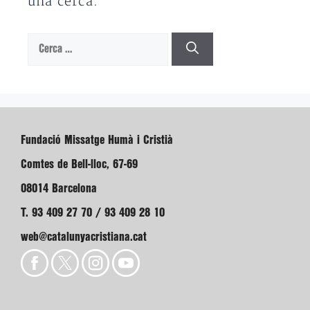
una cerca.
Cerca:
Fundació Missatge Humà i Cristià
Comtes de Bell-lloc, 67-69
08014 Barcelona
T. 93 409 27 70 / 93 409 28 10
web@catalunyacristiana.cat