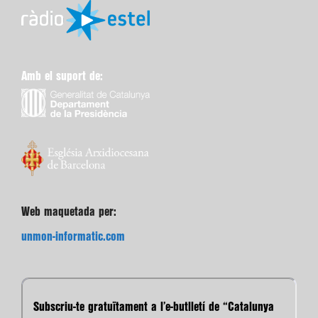
Amb el suport de:
Web maquetada per:
unmon-informatic.com
Subscriu-te gratuïtament a l’e-butlletí de “Catalunya