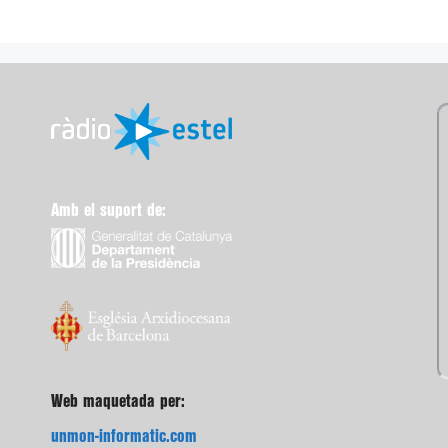
Amb el suport de:
Web maquetada per:
unmon-informatic.com