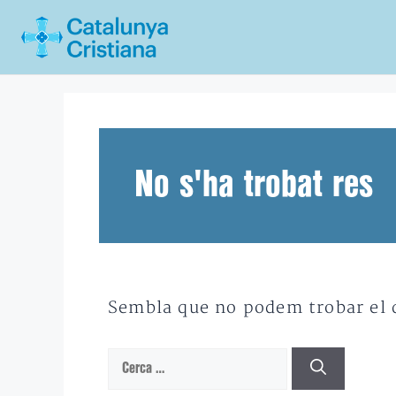
Vés
al
contingut
No s'ha trobat res
Sembla que no podem trobar el qu
Cerca: