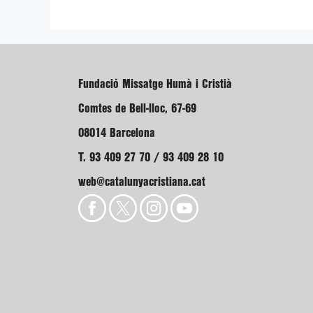
Fundació Missatge Humà i Cristià
Comtes de Bell-lloc, 67-69
08014 Barcelona
T. 93 409 27 70 / 93 409 28 10
web@catalunyacristiana.cat