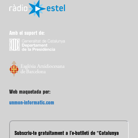
Amb el suport de:
Web maquetada per:
unmon-informatic.com
Subscriu-te gratuïtament a l’e-butlletí de “Catalunya