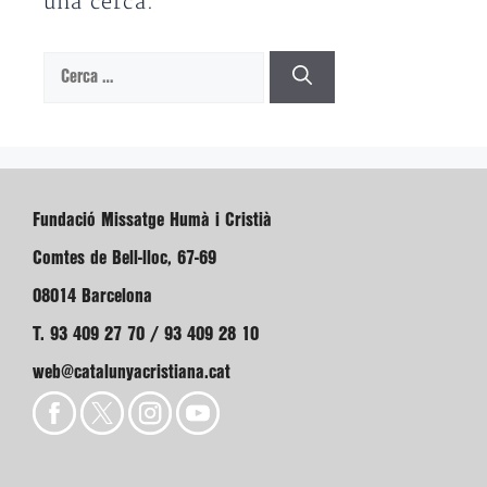
una cerca.
Cerca:
Fundació Missatge Humà i Cristià
Comtes de Bell-lloc, 67-69
08014 Barcelona
T. 93 409 27 70 / 93 409 28 10
web@catalunyacristiana.cat