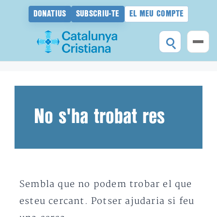
DONATIUS
SUBSCRIU-TE
EL MEU COMPTE
Vés
al
contingut
No s'ha trobat res
Sembla que no podem trobar el que
esteu cercant. Potser ajudaria si feu