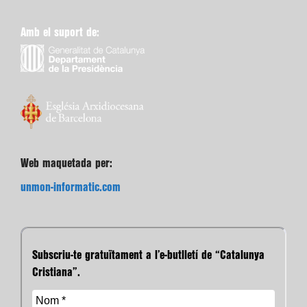
Amb el suport de:
Web maquetada per:
unmon-informatic.com
Subscriu-te gratuïtament a l’e-butlletí de “Catalunya
Cristiana”.