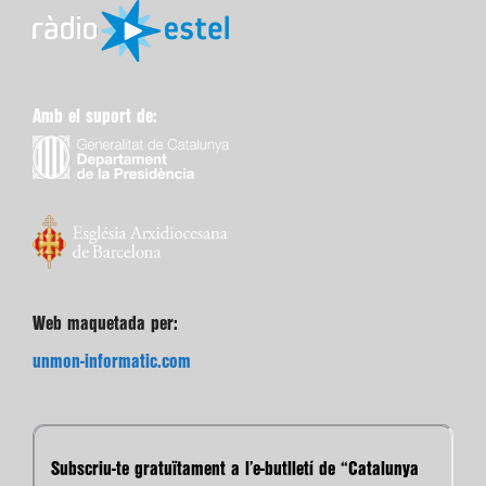
Amb el suport de:
Web maquetada per:
unmon-informatic.com
Subscriu-te gratuïtament a l’e-butlletí de “Catalunya