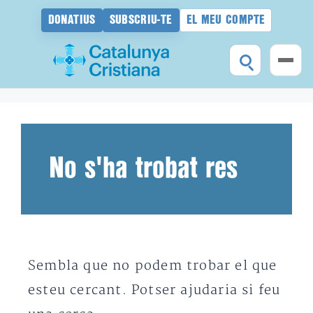
DONATIUS
SUBSCRIU-TE
EL MEU COMPTE
Vés
al
contingut
No s'ha trobat res
Sembla que no podem trobar el que
esteu cercant. Potser ajudaria si feu