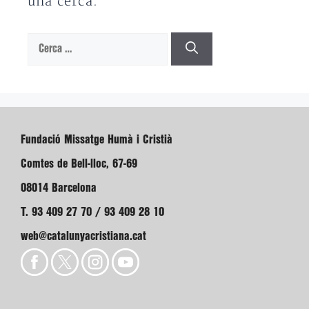
una cerca.
Cerca:
Fundació Missatge Humà i Cristià
Comtes de Bell-lloc, 67-69
08014 Barcelona
T. 93 409 27 70 / 93 409 28 10
web@catalunyacristiana.cat