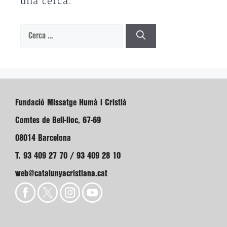
una cerca.
Cerca:
Fundació Missatge Humà i Cristià
Comtes de Bell-lloc, 67-69
08014 Barcelona
T. 93 409 27 70 / 93 409 28 10
web@catalunyacristiana.cat