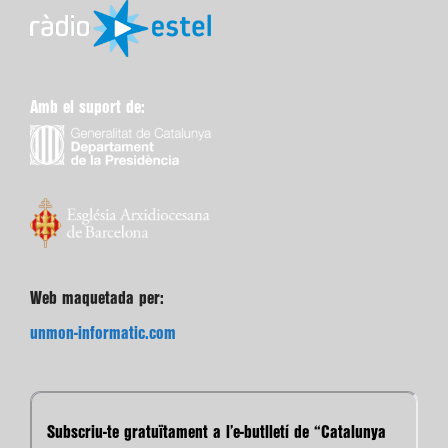
Amb el suport de:
Web maquetada per:
unmon-informatic.com
Subscriu-te gratuïtament a l’e-butlletí de “Catalunya