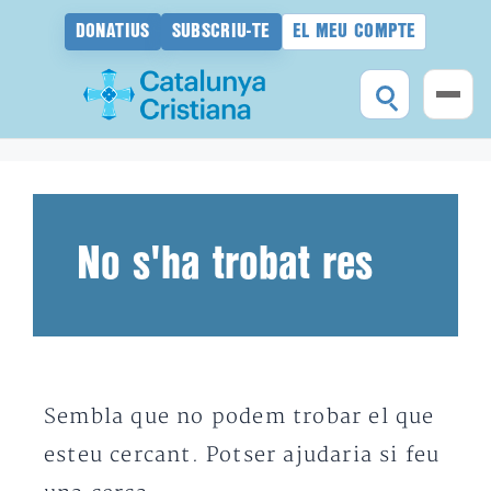
DONATIUS
SUBSCRIU-TE
EL MEU COMPTE
Vés
al
contingut
No s'ha trobat res
Sembla que no podem trobar el que
esteu cercant. Potser ajudaria si feu