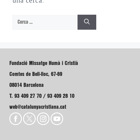
una cerca.
Cerca:
Fundació Missatge Humà i Cristià
Comtes de Bell-lloc, 67-69
08014 Barcelona
T. 93 409 27 70 / 93 409 28 10
web@catalunyacristiana.cat