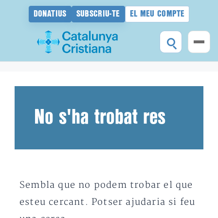
DONATIUS
SUBSCRIU-TE
EL MEU COMPTE
Vés
al
contingut
No s'ha trobat res
Sembla que no podem trobar el que
esteu cercant. Potser ajudaria si feu