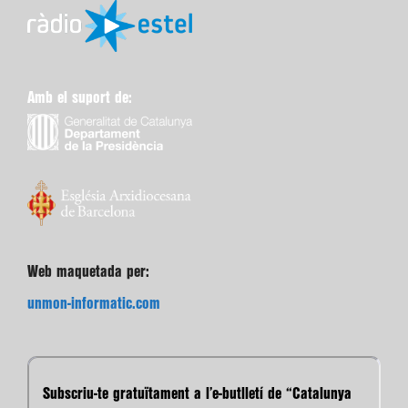
Amb el suport de:
Web maquetada per:
unmon-informatic.com
Subscriu-te gratuïtament a l’e-butlletí de “Catalunya