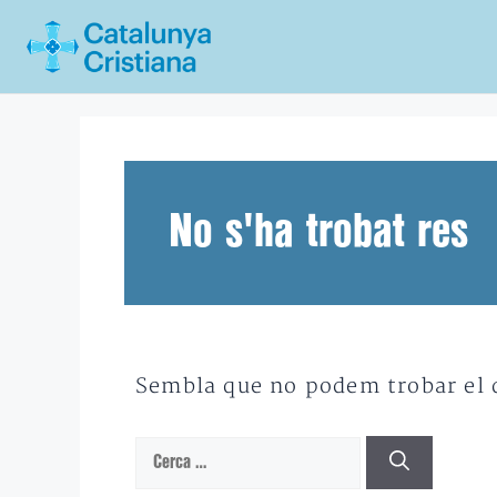
Vés
al
contingut
No s'ha trobat res
Sembla que no podem trobar el qu
Cerca: