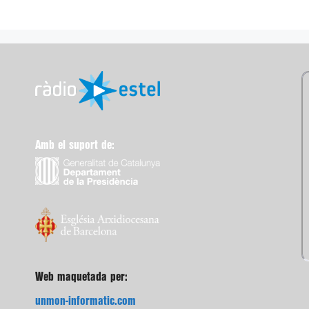
Amb el suport de:
Web maquetada per:
unmon-informatic.com