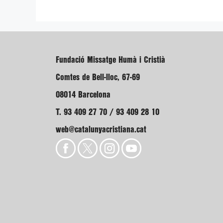
Fundació Missatge Humà i Cristià
Comtes de Bell-lloc, 67-69
08014 Barcelona
T. 93 409 27 70 / 93 409 28 10
web@catalunyacristiana.cat