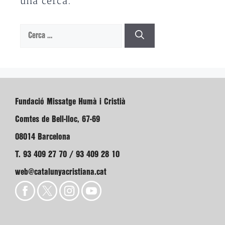
una cerca.
Cerca:
Fundació Missatge Humà i Cristià
Comtes de Bell-lloc, 67-69
08014 Barcelona
T. 93 409 27 70 / 93 409 28 10
web@catalunyacristiana.cat