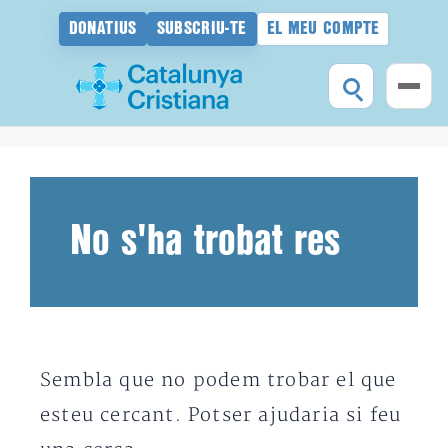
DONATIUS
SUBSCRIU-TE
EL MEU COMPTE
Vés
al
contingut
No s'ha trobat res
Sembla que no podem trobar el que
esteu cercant. Potser ajudaria si feu