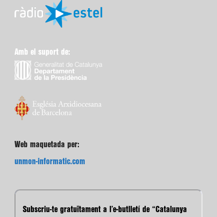
Amb el suport de:
Web maquetada per:
unmon-informatic.com
Subscriu-te gratuïtament a l’e-butlletí de “Catalunya