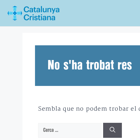
Vés
al
contingut
No s'ha trobat res
Sembla que no podem trobar el qu
Cerca: