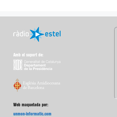
Amb el suport de:
Web maquetada per:
unmon-informatic.com