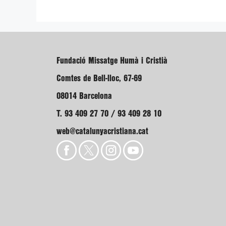
Fundació Missatge Humà i Cristià
Comtes de Bell-lloc, 67-69
08014 Barcelona
T. 93 409 27 70 / 93 409 28 10
web@catalunyacristiana.cat