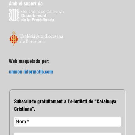
Amb el suport de:
Web maquetada per:
unmon-informatic.com
Subscriu-te gratuïtament a l’e-butlletí de “Catalunya
Cristiana”.