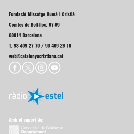
Fundació Missatge Humà i Cristià
Comtes de Bell-lloc, 67-69
08014 Barcelona
T. 93 409 27 70 / 93 409 28 10
web@catalunyacristiana.cat
Amb el suport de: