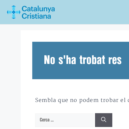
Vés
al
contingut
No s'ha trobat res
Sembla que no podem trobar el qu
Cerca: