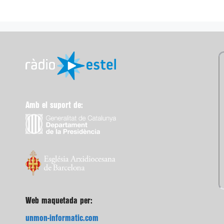
Amb el suport de:
Web maquetada per:
unmon-informatic.com