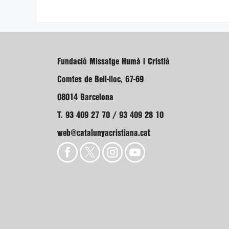
Fundació Missatge Humà i Cristià
Comtes de Bell-lloc, 67-69
08014 Barcelona
T. 93 409 27 70 / 93 409 28 10
web@catalunyacristiana.cat