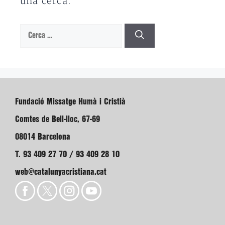
una cerca.
Cerca:
Fundació Missatge Humà i Cristià
Comtes de Bell-lloc, 67-69
08014 Barcelona
T. 93 409 27 70 / 93 409 28 10
web@catalunyacristiana.cat