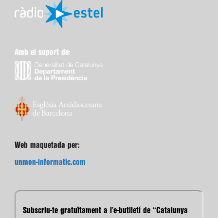
Amb el suport de:
Web maquetada per:
unmon-informatic.com
Subscriu-te gratuïtament a l’e-butlletí de “Catalunya