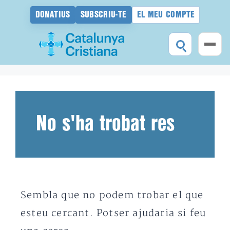
DONATIUS
SUBSCRIU-TE
EL MEU COMPTE
Vés
al
contingut
No s'ha trobat res
Sembla que no podem trobar el que
esteu cercant. Potser ajudaria si feu