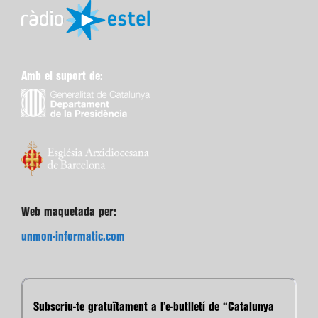
Amb el suport de:
Web maquetada per:
unmon-informatic.com
Subscriu-te gratuïtament a l’e-butlletí de “Catalunya