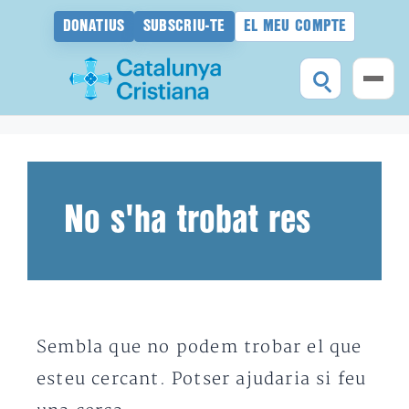
DONATIUS
SUBSCRIU-TE
EL MEU COMPTE
Vés
al
contingut
No s'ha trobat res
Sembla que no podem trobar el que
esteu cercant. Potser ajudaria si feu