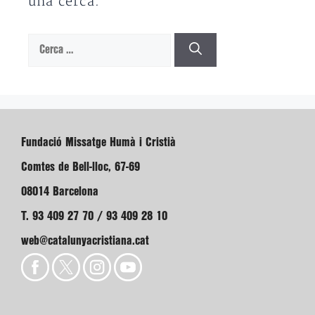
una cerca.
Cerca:
Fundació Missatge Humà i Cristià
Comtes de Bell-lloc, 67-69
08014 Barcelona
T. 93 409 27 70 / 93 409 28 10
web@catalunyacristiana.cat