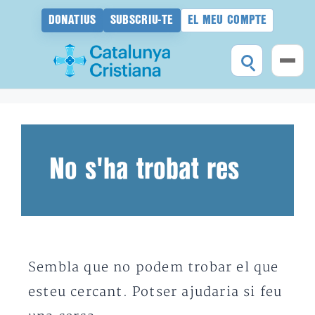
DONATIUS
SUBSCRIU-TE
EL MEU COMPTE
Vés
al
contingut
No s'ha trobat res
Sembla que no podem trobar el que
esteu cercant. Potser ajudaria si feu