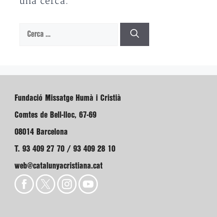
una cerca.
Cerca:
Fundació Missatge Humà i Cristià
Comtes de Bell-lloc, 67-69
08014 Barcelona
T. 93 409 27 70 / 93 409 28 10
web@catalunyacristiana.cat