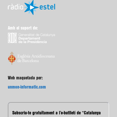
Amb el suport de:
Web maquetada per:
unmon-informatic.com
Subscriu-te gratuïtament a l’e-butlletí de “Catalunya