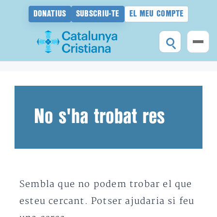
DONATIUS
SUBSCRIU-TE
EL MEU COMPTE
Vés
al
contingut
No s'ha trobat res
Sembla que no podem trobar el que
esteu cercant. Potser ajudaria si feu