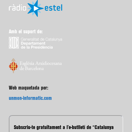
Amb el suport de:
Web maquetada per:
unmon-informatic.com
Subscriu-te gratuïtament a l’e-butlletí de “Catalunya