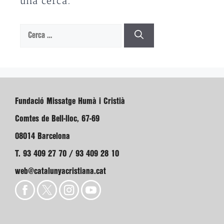
una cerca.
Cerca:
Fundació Missatge Humà i Cristià
Comtes de Bell-lloc, 67-69
08014 Barcelona
T. 93 409 27 70 / 93 409 28 10
web@catalunyacristiana.cat