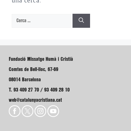
una cerca.
Cerca:
Fundació Missatge Humà i Cristià
Comtes de Bell-lloc, 67-69
08014 Barcelona
T. 93 409 27 70 / 93 409 28 10
web@catalunyacristiana.cat