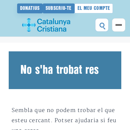
DONATIUS
SUBSCRIU-TE
EL MEU COMPTE
Vés
al
contingut
No s'ha trobat res
Sembla que no podem trobar el que
esteu cercant. Potser ajudaria si feu