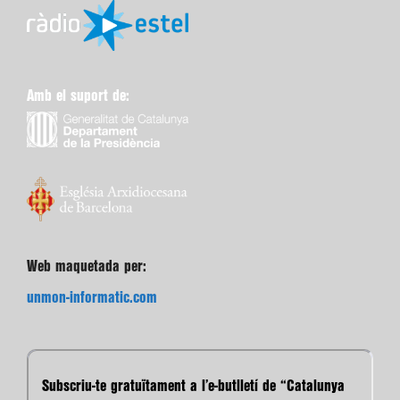
Amb el suport de:
Web maquetada per:
unmon-informatic.com
Subscriu-te gratuïtament a l’e-butlletí de “Catalunya