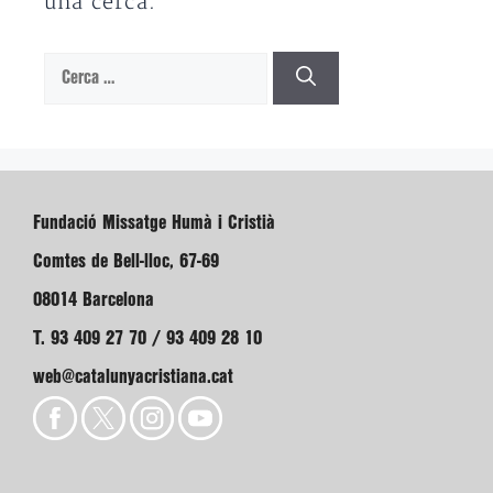
una cerca.
Cerca:
Fundació Missatge Humà i Cristià
Comtes de Bell-lloc, 67-69
08014 Barcelona
T. 93 409 27 70 / 93 409 28 10
web@catalunyacristiana.cat