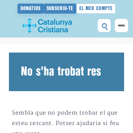
DONATIUS
SUBSCRIU-TE
EL MEU COMPTE
Vés
al
contingut
No s'ha trobat res
Sembla que no podem trobar el que
esteu cercant. Potser ajudaria si feu