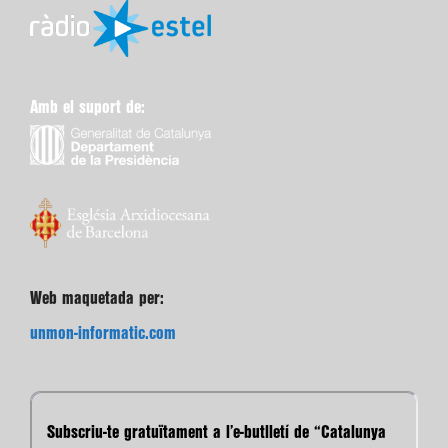
Amb el suport de:
Web maquetada per:
unmon-informatic.com
Subscriu-te gratuïtament a l’e-butlletí de “Catalunya