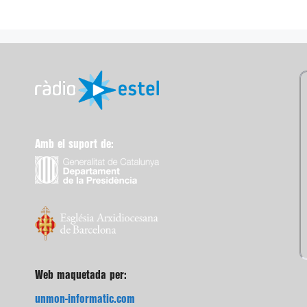
Amb el suport de:
Web maquetada per:
unmon-informatic.com