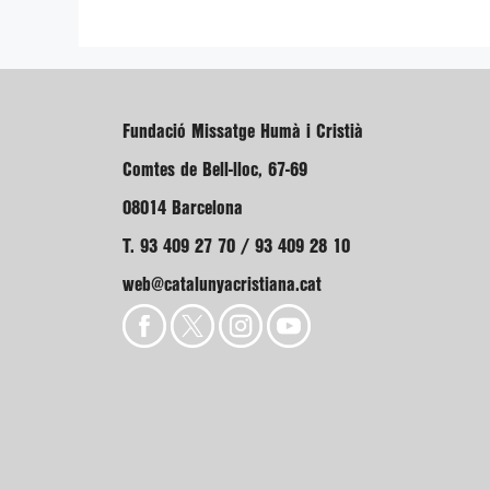
Fundació Missatge Humà i Cristià
Comtes de Bell-lloc, 67-69
08014 Barcelona
T. 93 409 27 70 / 93 409 28 10
web@catalunyacristiana.cat