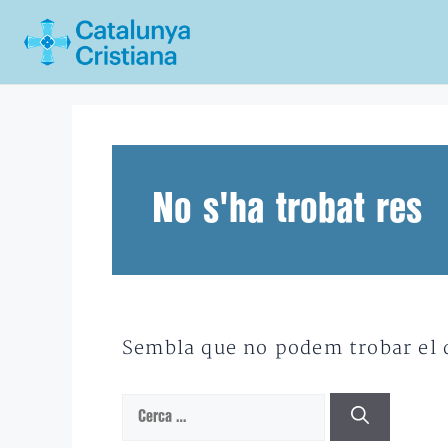
Vés
al
contingut
No s'ha trobat res
Sembla que no podem trobar el qu
Cerca: