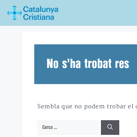
Vés
al
contingut
No s'ha trobat res
Sembla que no podem trobar el qu
Cerca: