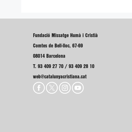
Fundació Missatge Humà i Cristià
Comtes de Bell-lloc, 67-69
08014 Barcelona
T. 93 409 27 70 / 93 409 28 10
web@catalunyacristiana.cat