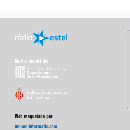
Amb el suport de:
Web maquetada per:
unmon-informatic.com