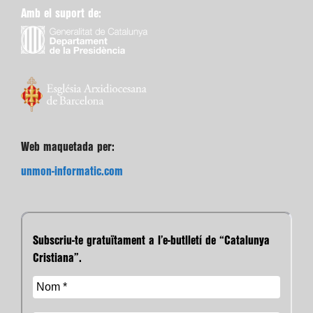
Amb el suport de:
Web maquetada per:
unmon-informatic.com
Subscriu-te gratuïtament a l’e-butlletí de “Catalunya
Cristiana”.