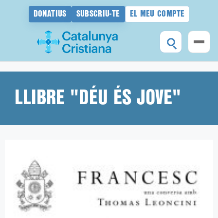
DONATIUS
SUBSCRIU-TE
EL MEU COMPTE
Vés
al
contingut
LLIBRE "DÉU ÉS JOVE"