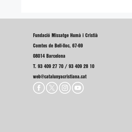
Fundació Missatge Humà i Cristià
Comtes de Bell-lloc, 67-69
08014 Barcelona
T. 93 409 27 70 / 93 409 28 10
web@catalunyacristiana.cat