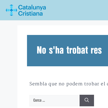
Vés
al
contingut
No s'ha trobat res
Sembla que no podem trobar el qu
Cerca: