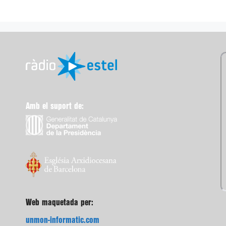
Amb el suport de:
Web maquetada per:
unmon-informatic.com