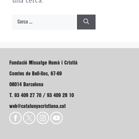
una cerca.
Cerca:
Fundació Missatge Humà i Cristià
Comtes de Bell-lloc, 67-69
08014 Barcelona
T. 93 409 27 70 / 93 409 28 10
web@catalunyacristiana.cat