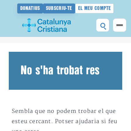
DONATIUS
SUBSCRIU-TE
EL MEU COMPTE
Vés
al
contingut
No s'ha trobat res
Sembla que no podem trobar el que
esteu cercant. Potser ajudaria si feu