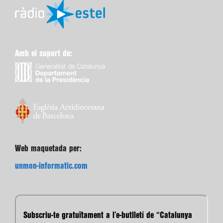
Amb el suport de:
Web maquetada per:
unmon-informatic.com
Subscriu-te gratuïtament a l’e-butlletí de “Catalunya