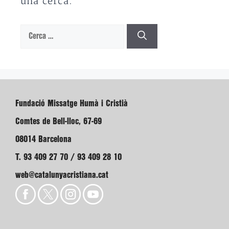
una cerca.
Cerca:
Fundació Missatge Humà i Cristià
Comtes de Bell-lloc, 67-69
08014 Barcelona
T. 93 409 27 70 / 93 409 28 10
web@catalunyacristiana.cat