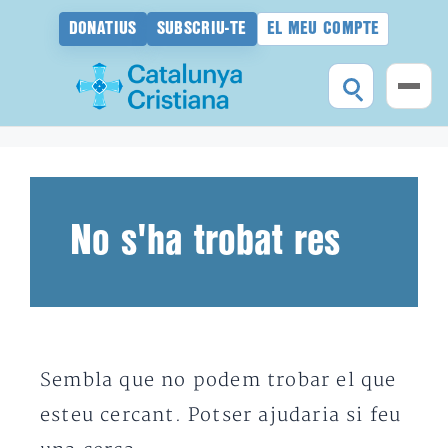
DONATIUS
SUBSCRIU-TE
EL MEU COMPTE
Vés
al
contingut
No s'ha trobat res
Sembla que no podem trobar el que
esteu cercant. Potser ajudaria si feu