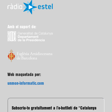
Amb el suport de:
Web maquetada per:
unmon-informatic.com
Subscriu-te gratuïtament a l’e-butlletí de “Catalunya