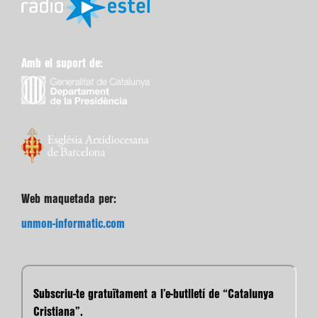
Amb el suport de:
Web maquetada per:
unmon-informatic.com
Subscriu-te gratuïtament a l’e-butlletí de “Catalunya
Cristiana”.