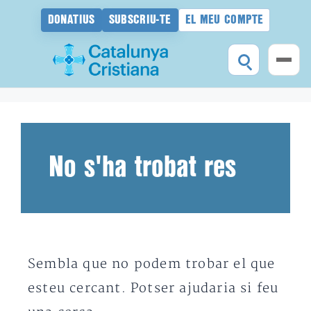
DONATIUS
SUBSCRIU-TE
EL MEU COMPTE
Vés
al
contingut
No s'ha trobat res
Sembla que no podem trobar el que
esteu cercant. Potser ajudaria si feu