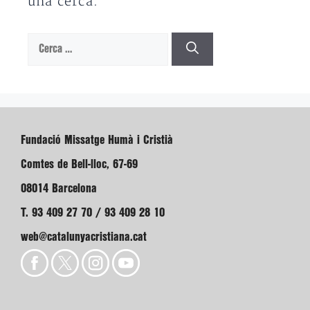
una cerca.
Cerca:
Fundació Missatge Humà i Cristià
Comtes de Bell-lloc, 67-69
08014 Barcelona
T. 93 409 27 70 / 93 409 28 10
web@catalunyacristiana.cat