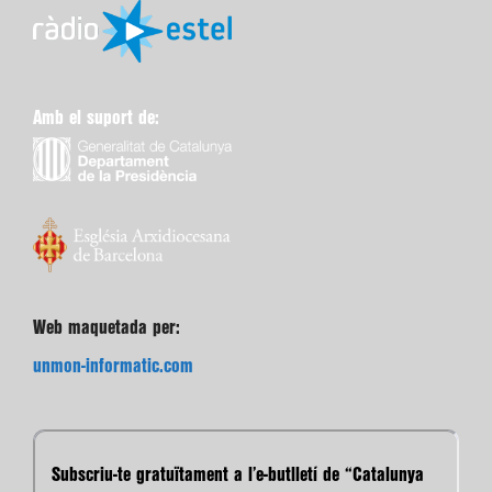
Amb el suport de:
Web maquetada per:
unmon-informatic.com
Subscriu-te gratuïtament a l’e-butlletí de “Catalunya