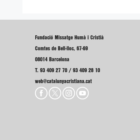
Fundació Missatge Humà i Cristià
Comtes de Bell-lloc, 67-69
08014 Barcelona
T. 93 409 27 70 / 93 409 28 10
web@catalunyacristiana.cat