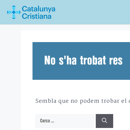
Vés
al
contingut
No s'ha trobat res
Sembla que no podem trobar el qu
Cerca: