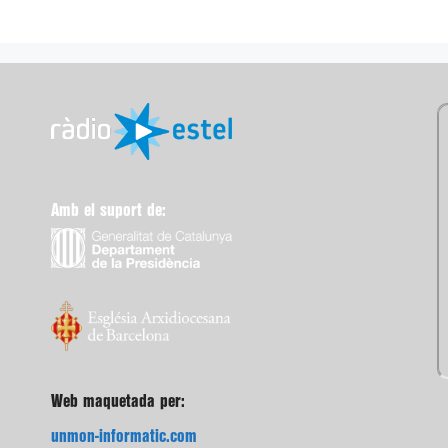
Amb el suport de:
Web maquetada per:
unmon-informatic.com