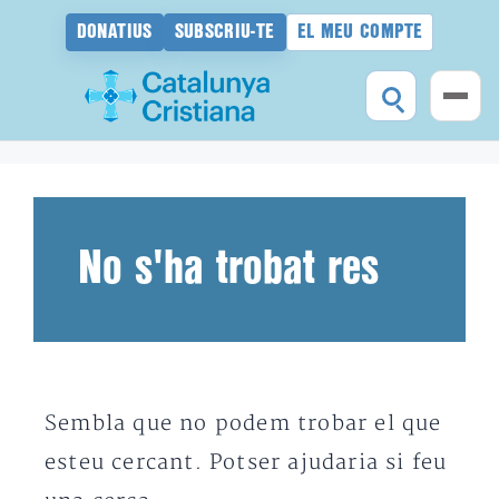
DONATIUS
SUBSCRIU-TE
EL MEU COMPTE
Vés
al
contingut
No s'ha trobat res
Sembla que no podem trobar el que
esteu cercant. Potser ajudaria si feu