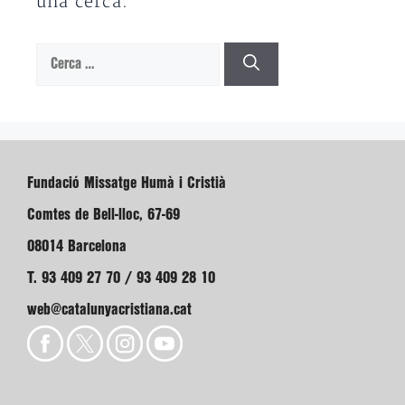
una cerca.
Cerca:
Fundació Missatge Humà i Cristià
Comtes de Bell-lloc, 67-69
08014 Barcelona
T. 93 409 27 70 / 93 409 28 10
web@catalunyacristiana.cat