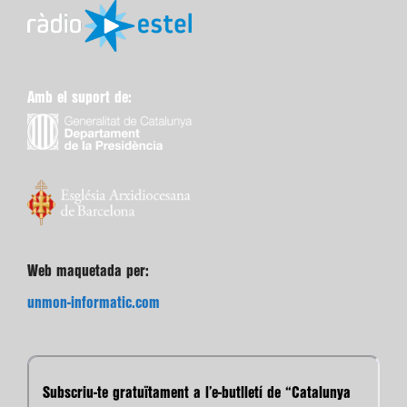
Amb el suport de:
Web maquetada per:
unmon-informatic.com
Subscriu-te gratuïtament a l’e-butlletí de “Catalunya