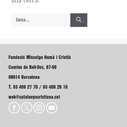
una cerca.
Cerca:
Fundació Missatge Humà i Cristià
Comtes de Bell-lloc, 67-69
08014 Barcelona
T. 93 409 27 70 / 93 409 28 10
web@catalunyacristiana.cat