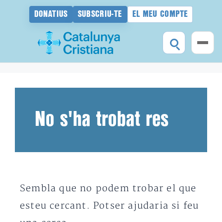
DONATIUS
SUBSCRIU-TE
EL MEU COMPTE
Vés
al
contingut
No s'ha trobat res
Sembla que no podem trobar el que
esteu cercant. Potser ajudaria si feu