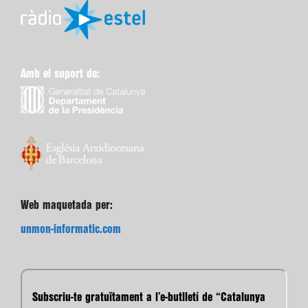
Amb el suport de:
Web maquetada per:
unmon-informatic.com
Subscriu-te gratuïtament a l’e-butlletí de “Catalunya