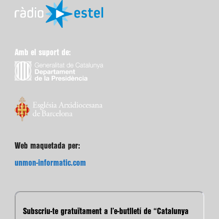
Amb el suport de:
Web maquetada per:
unmon-informatic.com
Subscriu-te gratuïtament a l’e-butlletí de “Catalunya