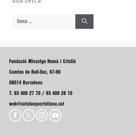
una cerca.
Cerca:
Fundació Missatge Humà i Cristià
Comtes de Bell-lloc, 67-69
08014 Barcelona
T. 93 409 27 70 / 93 409 28 10
web@catalunyacristiana.cat