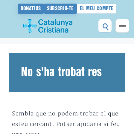
DONATIUS
SUBSCRIU-TE
EL MEU COMPTE
Vés
al
contingut
No s'ha trobat res
Sembla que no podem trobar el que
esteu cercant. Potser ajudaria si feu