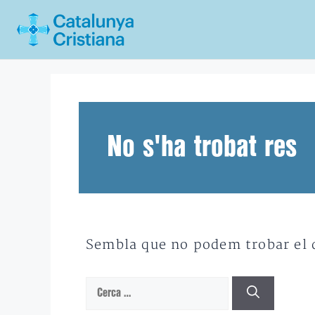
Vés
al
contingut
No s'ha trobat res
Sembla que no podem trobar el qu
Cerca: