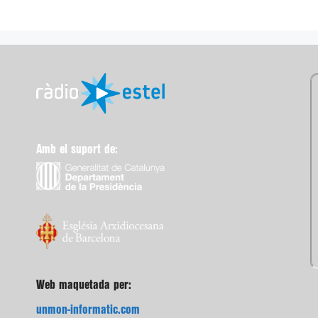
Amb el suport de:
Web maquetada per:
unmon-informatic.com