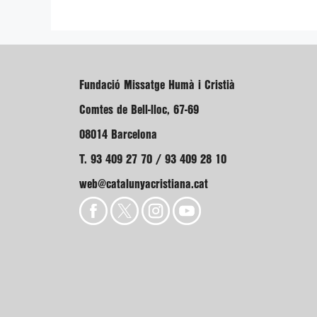
Fundació Missatge Humà i Cristià
Comtes de Bell-lloc, 67-69
08014 Barcelona
T. 93 409 27 70 / 93 409 28 10
web@catalunyacristiana.cat