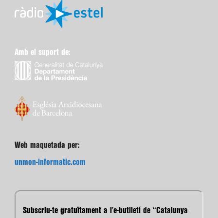
Amb el suport de:
Web maquetada per:
unmon-informatic.com
Subscriu-te gratuïtament a l’e-butlletí de “Catalunya