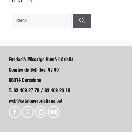
una cerca.
Cerca:
Fundació Missatge Humà i Cristià
Comtes de Bell-lloc, 67-69
08014 Barcelona
T. 93 409 27 70 / 93 409 28 10
web@catalunyacristiana.cat