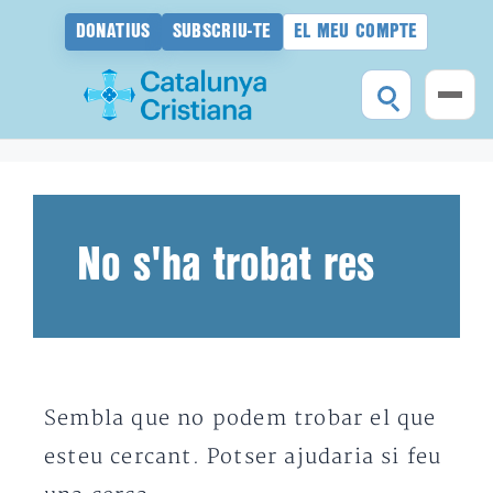
DONATIUS
SUBSCRIU-TE
EL MEU COMPTE
Vés
al
contingut
No s'ha trobat res
Sembla que no podem trobar el que
esteu cercant. Potser ajudaria si feu